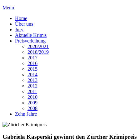
Menu
Home
Über uns
Jury
Aktuelle Krimis
Preisverleihung
2020/2021
2018/2019
2017
2016
2015
2014
2013
2012
2011
2010
2009
2008
Zehn Jahre
Gabriela Kasperski gewinnt den Zürcher Krimipreis