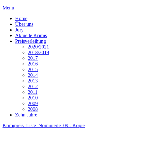
Menu
Home
Über uns
Jury
Aktuelle Krimis
Preisverleihung
2020/2021
2018/2019
2017
2016
2015
2014
2013
2012
2011
2010
2009
2008
Zehn Jahre
Krimipreis_Liste_Nominierte_09 - Kopie