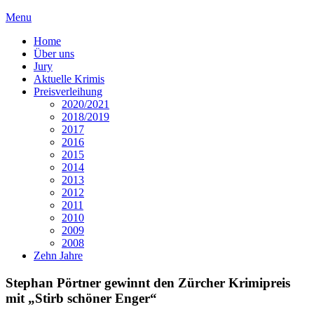
Menu
Home
Über uns
Jury
Aktuelle Krimis
Preisverleihung
2020/2021
2018/2019
2017
2016
2015
2014
2013
2012
2011
2010
2009
2008
Zehn Jahre
Stephan Pörtner gewinnt den Zürcher Krimipreis
mit „Stirb schöner Enger“