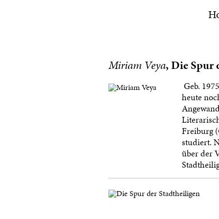
H
Miriam Veya
, Die Spur 
Geb. 1975,
heute noch
Angewandt
Literarisc
Freiburg (
studiert. 
über der V
Stadtheili