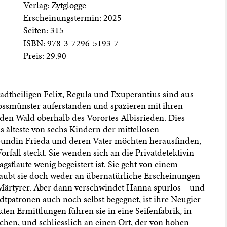
Verlag: Zytglogge
Erscheinungstermin: 2025
Seiten: 315
ISBN: 978-3-7296-5193-7
Preis: 29.90
adtheiligen Felix, Regula und Exuperantius sind aus
ossmünster auferstanden und spazieren mit ihren
en Wald oberhalb des Vorortes Albisrieden. Dies
s älteste von sechs Kindern der mittellosen
reundin Frieda und deren Vater möchten herausfinden,
rfall steckt. Sie wenden sich an die Privatdetektivin
agsflaute wenig begeistert ist. Sie geht von einem
aubt sie doch weder an übernatürliche Erscheinungen
Märtyrer. Aber dann verschwindet Hanna spurlos – und
adtpatronen auch noch selbst begegnet, ist ihre Neugier
ten Ermittlungen führen sie in eine Seifenfabrik, in
chen, und schliesslich an einen Ort, der von hohen