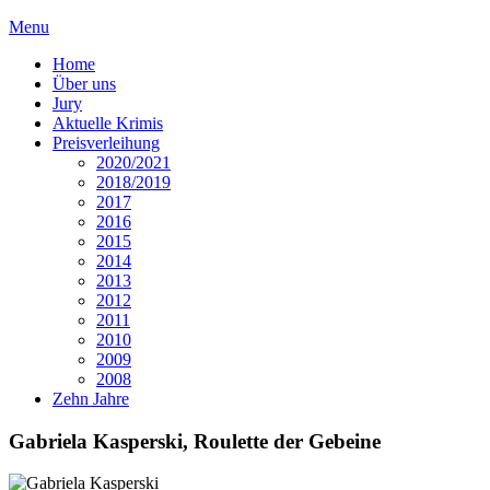
Menu
Home
Über uns
Jury
Aktuelle Krimis
Preisverleihung
2020/2021
2018/2019
2017
2016
2015
2014
2013
2012
2011
2010
2009
2008
Zehn Jahre
Gabriela Kasperski
, Roulette der Gebeine