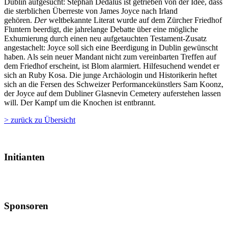
Dublin aufgesucht: Stephan Dedalus ist getrieben von der Idee, dass
die sterblichen Überreste von James Joyce nach Irland
gehören.
Der
weltbekannte Literat wurde auf dem Zürcher Friedhof
Fluntern beerdigt, die jahrelange Debatte über eine mögliche
Exhumierung durch einen neu aufgetauchten Testament-Zusatz
angestachelt: Joyce soll sich eine Beerdigung in Dublin gewünscht
haben. Als sein neuer Mandant nicht zum vereinbarten Treffen auf
dem Friedhof erscheint, ist Blom alarmiert. Hilfesuchend wendet er
sich an Ruby Kosa. Die junge Archäologin und Historikerin heftet
sich an die Fersen des Schweizer Performancekünstlers Sam Koonz,
der Joyce auf dem Dubliner Glasnevin Cemetery auferstehen lassen
will. Der Kampf um die Knochen ist entbrannt.
> zurück zu Übersicht
Initianten
Sponsoren